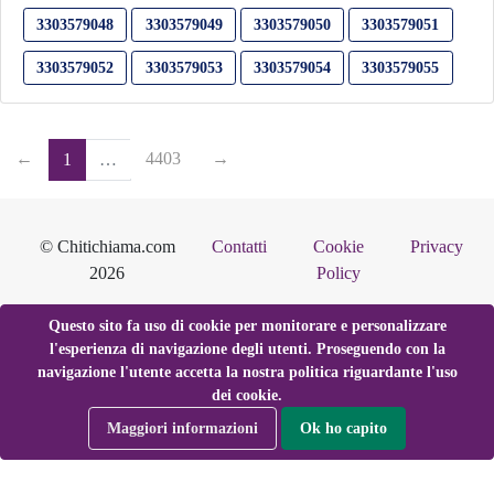
3303579048
3303579049
3303579050
3303579051
3303579052
3303579053
3303579054
3303579055
←
4403
→
1
…
© Chitichiama.com
Contatti
Cookie
Privacy
2026
Policy
Questo sito fa uso di cookie per monitorare e personalizzare
l'esperienza di navigazione degli utenti. Proseguendo con la
navigazione l'utente accetta la nostra politica riguardante l'uso
dei cookie.
Maggiori informazioni
Ok ho capito